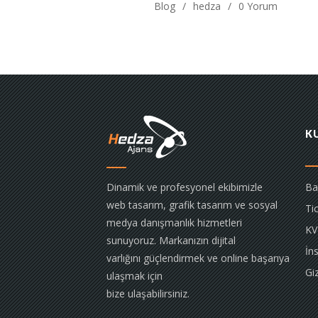
Blog
hedza
0 Yorum
K
Dinamik ve profesyonel ekibimizle
Ba
web tasarım, grafik tasarım ve sosyal
Tic
medya danışmanlık hizmetleri
KV
sunuyoruz. Markanızın dijital
İn
varlığını güçlendirmek ve online başarıya
Giz
ulaşmak için
bize ulaşabilirsiniz.