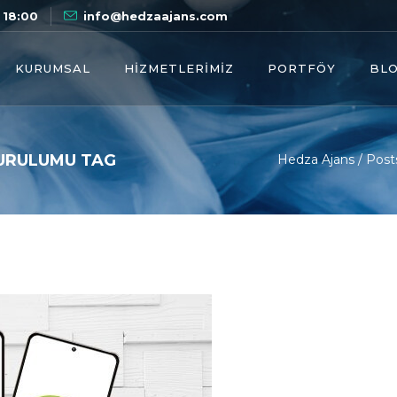
 18:00
info@hedzaajans.com
KURUMSAL
HIZMETLERIMIZ
PORTFÖY
BL
URULUMU TAG
Hedza Ajans
/
Post