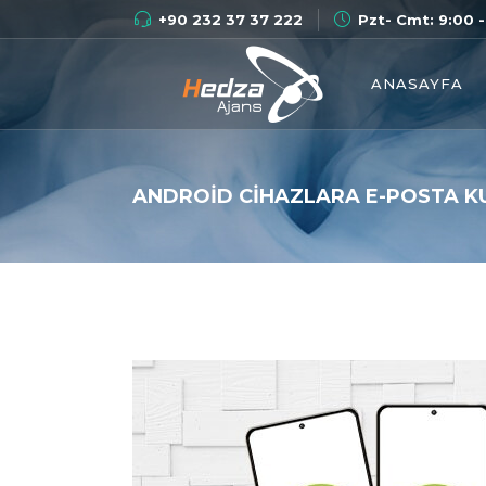
+90 232 37 37 222
Pzt- Cmt: 9:00 -
ANASAYFA
ANDROID CIHAZLARA E-POSTA K