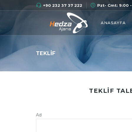
+90 232 37 37 222
Pzt- Cmt: 9:00 -
ANASAYFA
TEKLIF
TEKLIF TAL
Ad