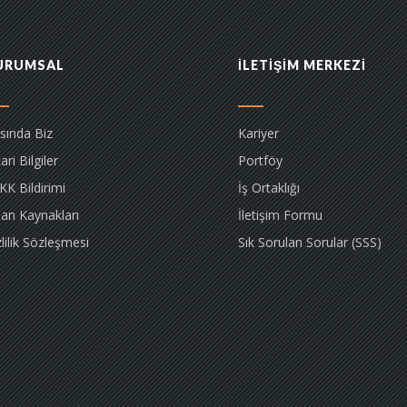
URUMSAL
İLETİŞİM MERKEZİ
sında Biz
Kariyer
ari Bilgiler
Portföy
KK Bildirimi
İş Ortaklığı
san Kaynakları
İletişim Formu
lilik Sözleşmesi
Sık Sorulan Sorular (SSS)