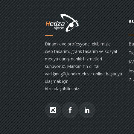
K
Dinamik ve profesyonel ekibimizle
Ba
web tasarım, grafik tasarım ve sosyal
Tic
medya danışmanlık hizmetleri
KV
sunuyoruz. Markanızın dijital
İn
varlığını güçlendirmek ve online başarıya
Giz
ulaşmak için
bize ulaşabilirsiniz.