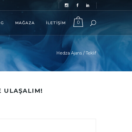
0
OG
MAĞAZA
İLETIŞIM
Hedza Ajans
/
Teklif
E ULAŞALIM!