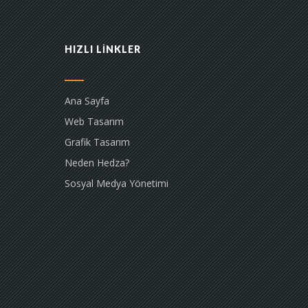
HIZLI LİNKLER
Ana Sayfa
Web Tasarım
Grafik Tasarım
Neden Hedza?
Sosyal Medya Yönetimi